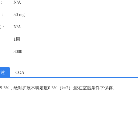
:
N/A
：
50 mg
度：
N/A
1周
3000
描述
COA
9.3%，绝对扩展不确定度0.3%（k=2）;应在室温条件下保存。