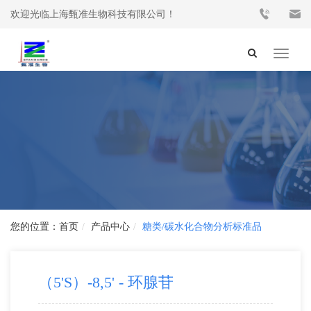
欢迎光临上海甄准生物科技有限公司！
Toggle
navigat
首页
产品中心
糖类/碳水化合物分析标准品
（5'S）-8,5' - 环腺苷