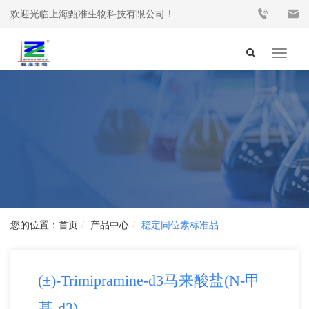
欢迎光临上海甄准生物科技有限公司！
Toggle
navigat
首页
产品中心
稳定同位素标准品
(±)-Trimipramine-d3马来酸盐(N-甲
基-d3)