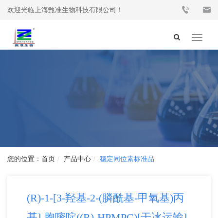
欢迎光临上海甄准生物科技有限公司！
Toggle
navigat
首页
产品中心
稳定同位素标准品
(R)-1-[3-羟基-2-(膦酰基-甲氧基)丙
基]-胞嘧啶((R)-HPMPC)[干冰运输]