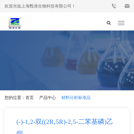
欢迎光临上海甄准生物科技有限公司！
Toggle
navigat
首页
产品中心
材料分析标准品
(-)-1,2-双((2R,5R)-2,5-二苯基磷)乙
烷