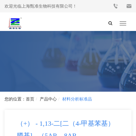
欢迎光临上海甄准生物科技有限公司！
Toggle
navigat
首页
产品中心
材料分析标准品
（+） - 1,13-二[二（4-甲基苯基）
膦基] - （5AR，8AR，