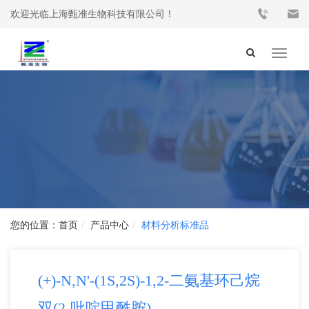
欢迎光临上海甄准生物科技有限公司！
Toggle
navigat
首页
产品中心
材料分析标准品
(+)-N,N'-(1S,2S)-1,2-二氨基环己烷
双(2-吡啶甲酰胺)