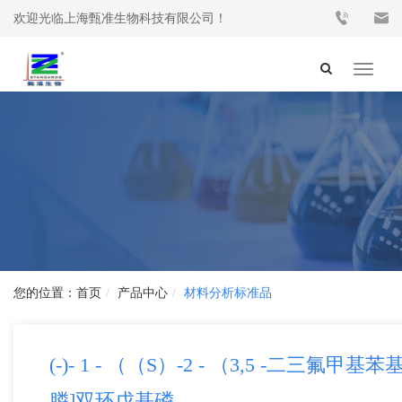
欢迎光临上海甄准生物科技有限公司！
Toggle
navigat
首页
产品中心
材料分析标准品
(-)- 1 - （（S）-2 - （3,5 -二三氟甲基苯
膦]双环戊基磷