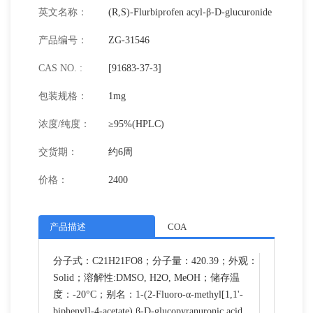
英文名称：
(R,S)-Flurbiprofen acyl-β-D-glucuronide
产品编号：
ZG-31546
CAS NO. :
[91683-37-3]
包装规格：
1mg
浓度/纯度：
≥95%(HPLC)
交货期：
约6周
价格：
2400
产品描述
COA
分子式：C21H21FO8；分子量：420.39；外观：
Solid；溶解性:DMSO, H2O, MeOH；储存温
度：-20°C；别名：1-(2-Fluoro-α-methyl[1,1'-
biphenyl]-4-acetate) β-D-glucopyranuronic acid。