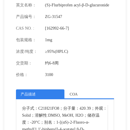
英文名称：
(S)-Flurbiprofen acyl-β-D-glucuronide
产品编号：
ZG-31547
CAS NO. :
[162992-66-7]
包装规格：
1mg
浓度/纯度：
≥95%(HPLC)
交货期：
约6-8周
价格：
3100
产品描述
COA
分子式：C21H21FO8；分子量：420.39；外观：
Solid；溶解性:DMSO, MeOH, H2O；储存温
度：-20°C；别名：1-[(αS)-2-Fluoro-α-
methyl[1,1'-biphenyl]-4-acetate] β-D-