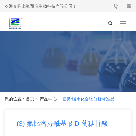
欢迎光临上海甄准生物科技有限公司！
Toggle
navigat
首页
产品中心
糖类/碳水化合物分析标准品
(S)-氟比洛芬酰基-β-D-葡糖苷酸