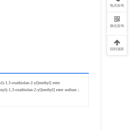
电话咨询
微信咨询
回到顶部
-1,3-oxathiolan-2-yl]methyl] ester
inyl)-1,3-oxathiolan-2-yl]methyl] ester sodium；