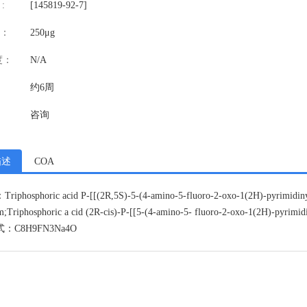
:
[145819-92-7]
：
250μg
度：
N/A
约6周
咨询
描述
COA
iphosphoric acid P-[[(2R,5S)-5-(4-amino-5-fluoro-2-oxo-1(2H)-pyrimidinyl)
m;Triphosphoric a cid (2R-cis)-P-[[5-(4-amino-5- fluoro-2-oxo-1(2H)-pyrimid
：C8H9FN3Na4O