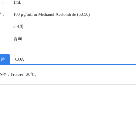
：
1mL
度：
100 μg/mL in Methanol:Acetonitrile (50:50)
3-4周
咨询
描述
COA
件：Freezer -20℃。