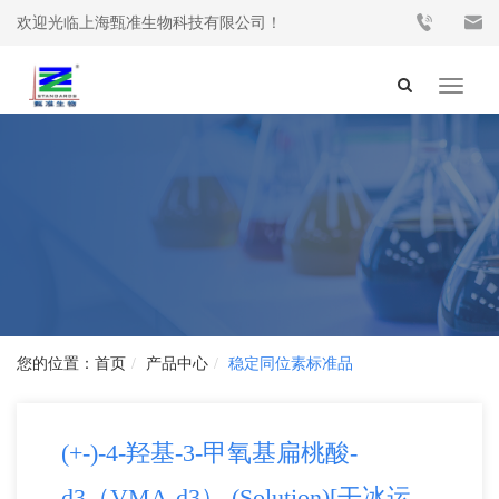
欢迎光临上海甄准生物科技有限公司！
Toggle
navigat
首页
产品中心
稳定同位素标准品
(+-)-4-羟基-3-甲氧基扁桃酸-
d3（VMA-d3） (Solution)[干冰运