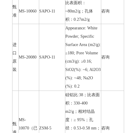
比表面积：
甄
MS-10060
SAPO-11
~80m2/g；孔体
咨询
准
积：0.27m2/g
Appearance: White
Powder; Specific
进
Surface Area (m2/g):
口
≥180; Pore Volume
MS-20080
SAPO-11
咨询
原
(cm3/g): ≥0.16;
装
SiO2(%): ~6; Al2O3
(%): ~48; Na2O
(%): 0.2
硅铝比:38；比表面
积：330-400
m2/g；相对结晶
MS-
度：≥ 95%；孔
甄
10070（已
ZSM-5
径：0.53-0.58 nm；
咨询
准