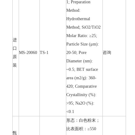
1; Preparation
Method:
Hydrothermal
Method; SiO2/TiO2
Molar Ratio: ≥25;
进
Particle Size (μm):
口
MS-20060
TS-1
20-50; Pore
咨询
原
Diameter (nm):
装
~0.5; BET surface
area (m2/g): 360-
420; Comparative
Crystallinity (%):
>95; Na2O (%):
<0.1
形态：白色粉末；
比表面积：≥550
甄