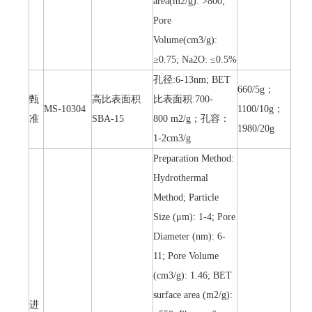
area(m2/g): >800;
Pore
Volume(cm3/g):
≥0.75; Na2O: ≤0.5%
孔径:6-13nm; BET
660/5g；
甄
高比表面积
比表面积:700-
MS-10304
1100/10g；
准
SBA-15
800 m2/g；孔容：
1980/20g
1-2cm3/g
Preparation Method:
Hydrothermal
Method; Particle
Size (μm): 1-4; Pore
Diameter (nm): 6-
11; Pore Volume
(cm3/g): 1.46; BET
surface area (m2/g):
进