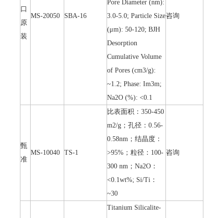
Pore Diameter (nm):
口
MS-20050
SBA-16
3.0-5.0; Particle Size
咨询
原
(μm): 50-120; BJH
装
Desorption
Cumulative Volume
of Pores (cm3/g):
~1.2; Phase: Im3m;
Na2O (%): <0.1
比表面积：350-450
m2/g；孔径：0.56-
0.58nm；结晶度：
甄
MS-10040
TS-1
>95%；粒径：100-
咨询
准
300 nm；Na2O：
<0.1wt%; Si/Ti：
~30
Titanium Silicalite-