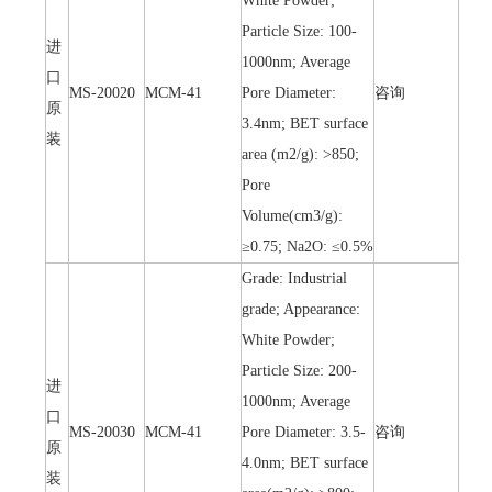
White Powder;
Particle Size: 100-
进
1000nm; Average
口
MS-20020
MCM-41
Pore Diameter:
咨询
原
3.4nm; BET surface
装
area (m2/g): >850;
Pore
Volume(cm3/g):
≥0.75; Na2O: ≤0.5%
Grade: Industrial
grade; Appearance:
White Powder;
Particle Size: 200-
进
1000nm; Average
口
MS-20030
MCM-41
Pore Diameter: 3.5-
咨询
原
4.0nm; BET surface
装