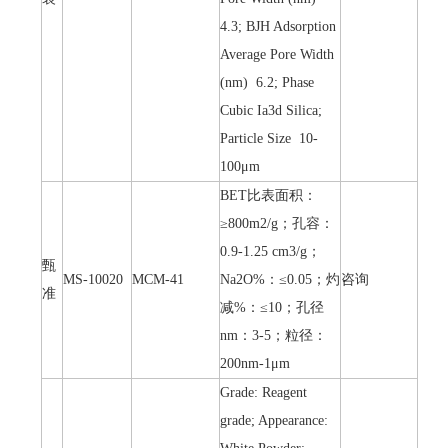
4.3; BJH Adsorption
Average Pore Width
(nm) 6.2; Phase
Cubic Ia3d Silica;
Particle Size 10-
100μm
BET比表面积：
≥800m2/g；孔容：
0.9-1.25 cm3/g；
甄
MS-10020
MCM-41
Na2O%：≤0.05；灼
咨询
准
减%：≤10；孔径
nm：3-5；粒径：
200nm-1μm
Grade: Reagent
grade; Appearance: