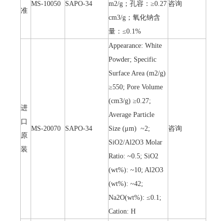
MS-10050
SAPO-34
m2/g；孔容：≥0.27
咨询
准
cm3/g；氧化钠含
量：≤0.1%
Appearance: White
Powder; Specific
Surface Area (m2/g)
≥550; Pore Volume
(cm3/g) ≥0.27;
进
Average Particle
口
MS-20070
SAPO-34
Size (μm) ~2;
咨询
原
SiO2/Al2O3 Molar
装
Ratio: ~0.5; SiO2
(wt%): ~10; Al2O3
(wt%): ~42;
Na2O(wt%): ≤0.1;
Cation: H