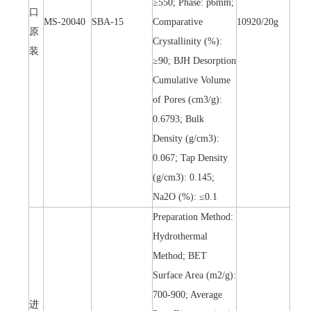
≥550; Phase: p6mm;
口
MS-20040
SBA-15
Comparative
10920/20g
原
Crystallinity (%):
装
≥90; BJH Desorption
Cumulative Volume
of Pores (cm3/g):
0.6793; Bulk
Density (g/cm3):
0.067; Tap Density
(g/cm3): 0.145;
Na2O (%): ≤0.1
Preparation Method:
Hydrothermal
Method; BET
Surface Area (m2/g):
700-900; Average
进