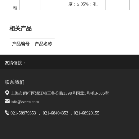
度：≥ 95%；孔
甄
MS-10072
ZSM-5
径：0.53-0.58 nm；
咨询
准
粒径：<10μm；
相关产品
Na2O：<0.08
wt%；堆积密度：
产品编号
产品名称
0.68 g/cm3
硅铝比:350-400；
友情链接：
比表面积：330-400
m2/g；相对结晶
联系我们
度：≥ 95%；孔
甄
MS-10073
ZSM-5
径：0.53-0.58 nm；
咨询
上海市闵行区浦江镇三鲁公路3398号国茸1号楼B-506室
准
粒径：<10μm；
info@zzsrm.com
Na2O：<0.08
021-58979353 ， 021-68404353 ，021-68920155
wt%；堆积密度：
0.68 g/cm3
硅铝比:500；比表