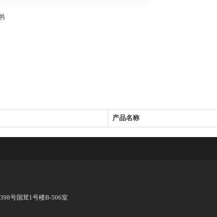
证书
产品名称
8号国茸1号楼B-506室