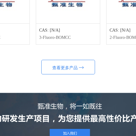
CAS: [N/A]
CAS: [N/A]
C
3-Fluoro-BOMCC
2-Fluoro-BO
查看更多产品