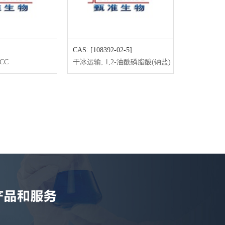
CAS: [108392-02-5]
CAS: [N/A]
MCC
干冰运输; 1,2-油酰磷脂酸(钠盐)
2,4-Difluo