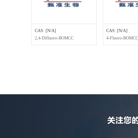
CAS: [N/A]
CAS: [N/A]
酰磷脂酸(钠盐)
2,4-Difluoro-BOMCC
4-Fluoro-BOMC