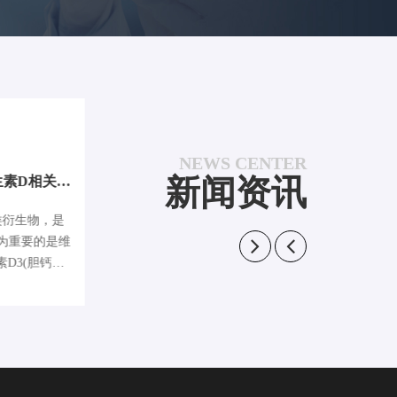
19
/ 2023-07
NEWS CENTER
新闻资讯
上海甄准现推出部分维生素D相关系列现货产品-1
上海甄准现推出部分神经酰胺系列产品-2
固醇类衍生物，是
神经酰胺 (Ceramide) 是由长链脂肪酸与
神
为重要的是维
鞘氨醇的氨基经脱水而形成的一类酰胺化
素D3(胆钙化
合物，其对细胞分化、增殖、凋亡、衰老
等生命活动具有重要调节作用。