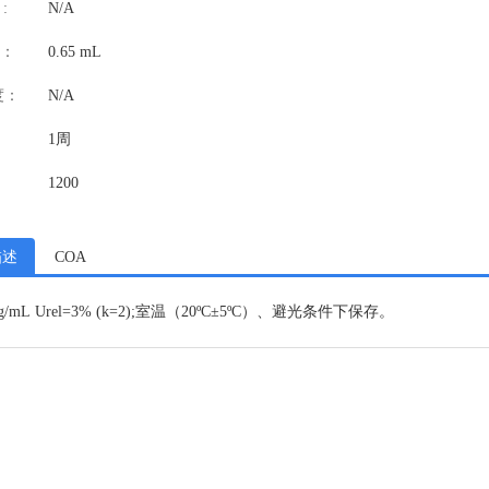
:
N/A
：
0.65 mL
度：
N/A
1周
1200
描述
COA
mg/mL Urel=3% (k=2);室温（20ºC±5ºC）、避光条件下保存。