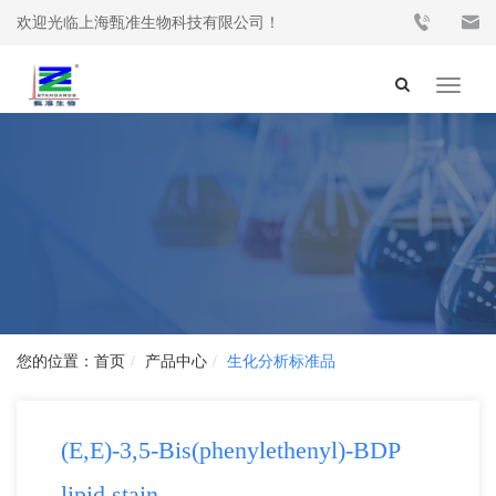
欢迎光临上海甄准生物科技有限公司！
Toggle
navigat
首页
产品中心
生化分析标准品
(E,E)-3,5-Bis(phenylethenyl)-BDP
lipid stain