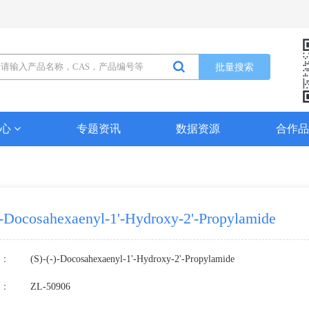
批量搜索
中心
专题资讯
数据资源
合作
-)-Docosahexaenyl-1'-Hydroxy-2'-Propylamide
：
(S)-(-)-Docosahexaenyl-1'-Hydroxy-2'-Propylamide
：
ZL-50906