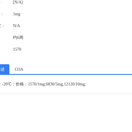
:
[N/A]
：
1mg
度：
N/A
约6周
1570
描述
COA
20℃；价格：1570/1mg;6830/5mg;12120/10mg;