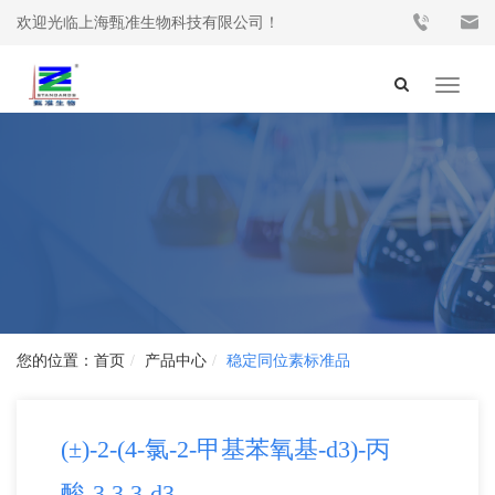
欢迎光临上海甄准生物科技有限公司！
Toggle
navigat
首页
产品中心
稳定同位素标准品
(±)-2-(4-氯-2-甲基苯氧基-d3)-丙
酸-3,3,3-d3