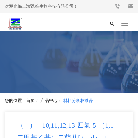
欢迎光临上海甄准生物科技有限公司！
Toggle
navigat
首页
产品中心
材料分析标准品
（ - ） - 10,11,12,13-四氢-5-（1,1-
二甲基乙基）二茚并[7,1-de，1'，