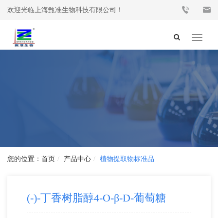
欢迎光临上海甄准生物科技有限公司！
Toggle
navigat
首页
产品中心
植物提取物标准品
(-)-丁香树脂醇4-O-β-D-葡萄糖