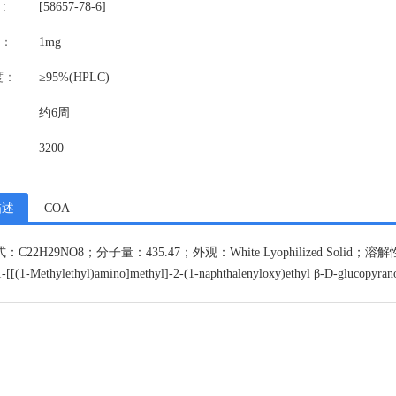
:
[58657-78-6]
：
1mg
度：
≥95%(HPLC)
约6周
3200
描述
COA
：C22H29NO8；分子量：435.47；外观：White Lyophilized Solid
1-[[(1-Methylethyl)amino]methyl]-2-(1-naphthalenyloxy)ethyl β-D-glucopyran