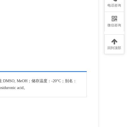
电话咨询
微信咨询
回到顶部
；溶解性:DMSO, MeOH；储存温度：-20°C；别名：
osiduronic acid。