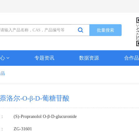
批量搜索
中心
专题资讯
数据资源
合作
准品
-普萘洛尔-O-β-D-葡糖苷酸
：
(S)-Propranolol O-β-D-glucuronide
：
ZG-31601