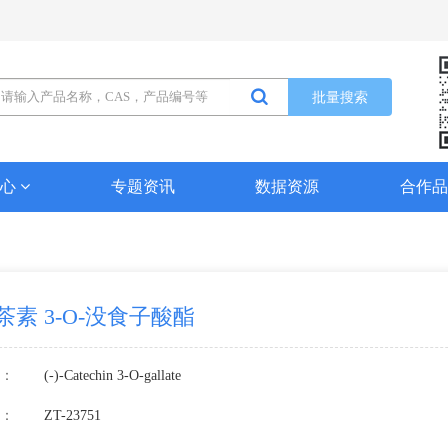
批量搜索
中心
专题资讯
数据资源
合作
-儿茶素 3-O-没食子酸酯
：
(-)-Catechin 3-O-gallate
：
ZT-23751